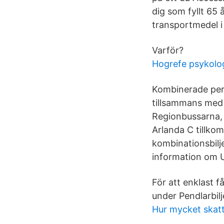
dig som fyllt 65 
transportmedel i
Varför?
Hogrefe psykolog
Kombinerade peri
tillsammans med 
Regionbussarna, U
Arlanda C tillko
kombinationsbilje
information om U
För att enklast f
under Pendlarbilj
Hur mycket skatt