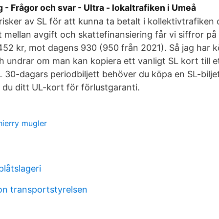
 - Frågor och svar - Ultra - lokaltrafiken i Umeå
risker av SL för att kunna ta betalt i kollektivtrafike
t mellan avgift och skattefinansiering får vi siffror 
 452 kr, mot dagens 930 (950 från 2021). Så jag har 
ch undrar om man kan kopiera ett vanligt SL kort till e
 30-dagars periodbiljett behöver du köpa en SL-biljett
 du ditt UL-kort för förlustgaranti.
ierry mugler
låtslageri
on transportstyrelsen