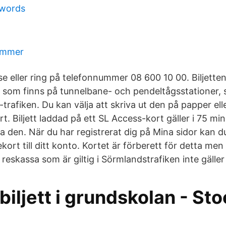
 words
ommer
se eller ring på telefonnummer 08 600 10 00. Biljette
som finns på tunnelbane- och pendeltågsstationer, 
L-trafiken. Du kan välja att skriva ut den på papper el
t. Biljett laddad på ett SL Access-kort gäller i 75 min
a den. När du har registrerat dig på Mina sidor kan d
sekort till ditt konto. Kortet är förberett för detta me
reskassa som är giltig i Sörmlandstrafiken inte gäller
iljett i grundskolan - St