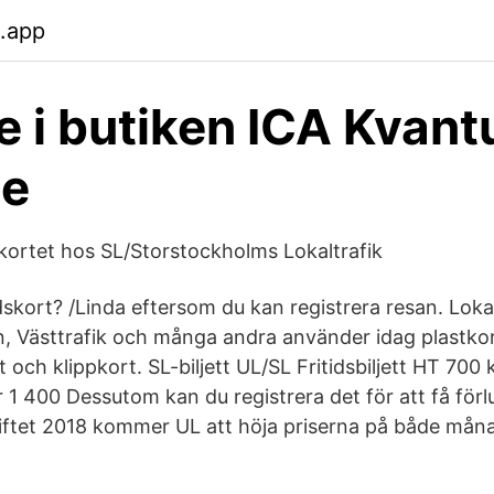
.app
e i butiken ICA Kvan
ge
ortet hos SL/Storstockholms Lokaltrafik
ort? /Linda eftersom du kan registrera resan. Loka
n, Västtrafik och många andra använder idag plastk
och klippkort. SL-biljett UL/SL Fritidsbiljett HT 700
r 1 400 Dessutom kan du registrera det för att få förl
skiftet 2018 kommer UL att höja priserna på både må