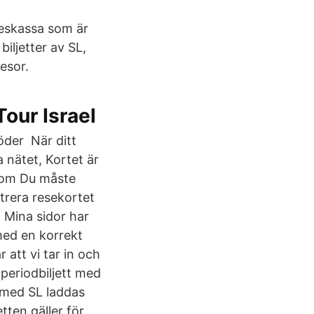
reskassa som är
biljetter av SL,
resor.
Tour Israel
öder När ditt
a nätet, Kortet är
 som Du måste
strera resekortet
å Mina sidor har
med en korrekt
 att vi tar in och
periodbiljett med
r med SL laddas
tten gäller för