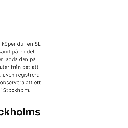
n köper du i en SL
samt på en del
ler ladda den på
uter från det att
u även registrera
n observera att ett
 i Stockholm.
ockholms