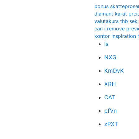
bonus skatteprose
diamant karat prei
valutakurs thb sek
can i remove previ
kontor inspiratio
ls
NXG
KmDvK
XRH
OAT
pfVn
zPXT