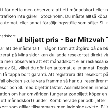
ett för detta men observera att ett månadskort eller 
strafiken inte gäller i Stockholm. Du måste alltså köpa 
n automat, eller annat försäljningsställe som säljer SL-
ul biljett pris - Bar Mitzvah 
r att de måste ta till någon form att åtgärd då de bl
trerat på Mina sidor kan du ladda resekortet direkt vi
tta men observera att ett månadskort eller reskassa
tter av SL, vilket du gör i en automat, eller annat Regi
 få tappa bort garanti. Att registrera ditt resekort p
Ifall olyckan skulle vara framme så har du resenärer 
resor och SL med biljettintäkter. Assimilationen innebär
mation om hur omvärlden fungerar zonbiljett köper en 
ikt ett månadskort) under Kombinerade periodbiljette
ort som gäller tillsammans med laddningskvitto. Bilje