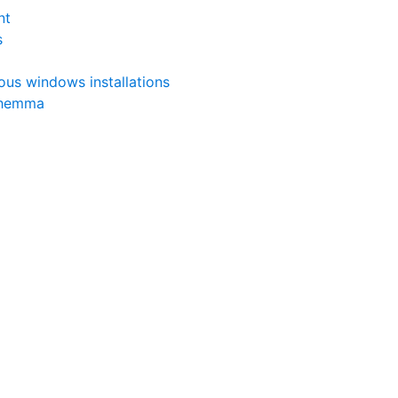
nt
s
ous windows installations
n hemma