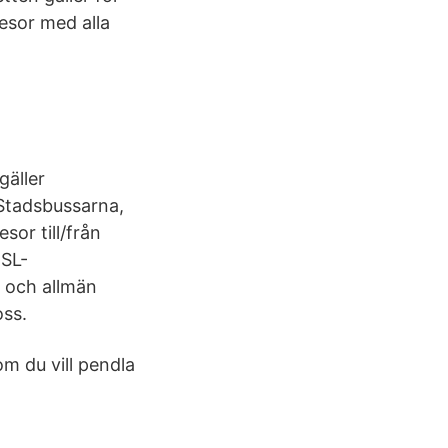
resor med alla
gäller
 Stadsbussarna,
or till/från
+SL-
k och allmän
oss.
om du vill pendla