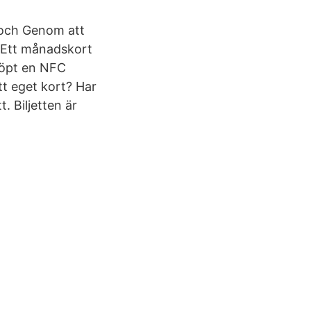
n och Genom att
på Ett månadskort
köpt en NFC
tt eget kort? Har
. Biljetten är