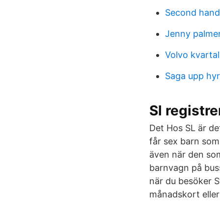
Second hand
Jenny palmer
Volvo kvarta
Saga upp hyr
Sl registr
Det Hos SL är det
får sex barn som f
även när den som 
barnvagn på buss
när du besöker S
månadskort eller 