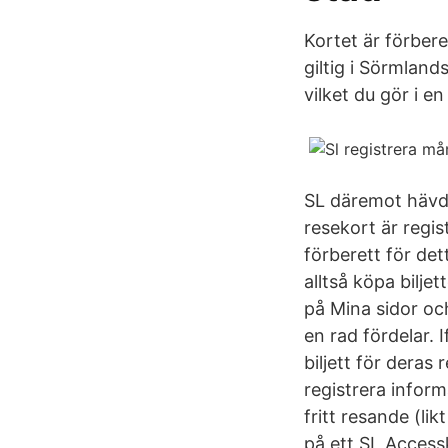
Kortet är förber
giltig i Sörmland
vilket du gör i e
SL däremot hävda
resekort är regis
förberett för de
alltså köpa bilje
på Mina sidor och
en rad fördelar. 
biljett för deras 
registrera infor
fritt resande (l
på ett SL Accessk