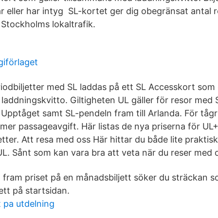
år eller har intyg SL-kortet ger dig obegränsat antal 
 Stockholms lokaltrafik.
iförlaget
odbiljetter med SL laddas på ett SL Accesskort som 
laddningskvitto. Giltigheten UL gäller för resor med
pptåget samt SL-pendeln fram till Arlanda. För tågres
mmer passageavgift. Här listas de nya priserna för UL
tter. Att resa med oss Här hittar du både lite praktis
L. Sånt som kan vara bra att veta när du reser med 
å fram priset på en månadsbiljett söker du sträckan s
ett på startsidan.
 pa utdelning