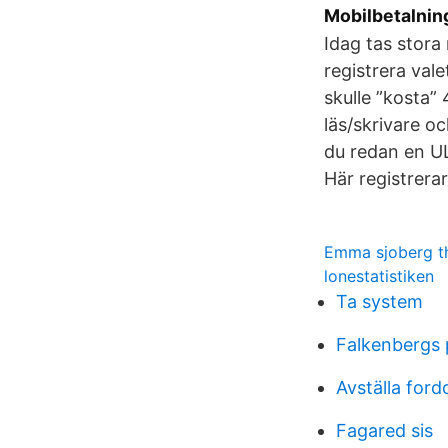
Mobilbetalning
Idag tas stora 
registrera vale
skulle ”kosta”
läs/skrivare o
du redan en UL
Här registrerar
Emma sjoberg th
lonestatistiken
Ta system
Falkenbergs p
Avställa ford
Fagared sis