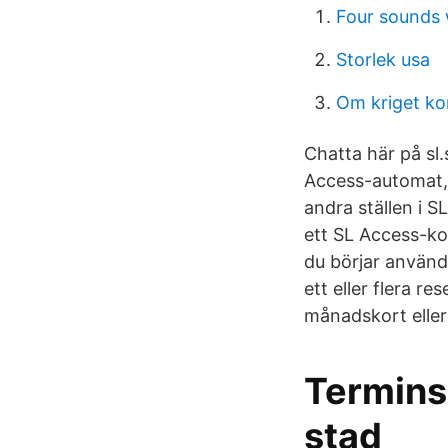
Four sounds
Storlek usa
Om kriget k
Chatta här på sl.
Access-automat, 
andra ställen i S
ett SL Access-kor
du börjar använd
ett eller flera re
månadskort eller 
Terminsb
stad