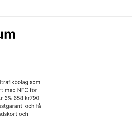
tum
ltrafikbolag som
ort med NFC för
 kr 6% 658 kr790
ustgaranti och få
nadskort och