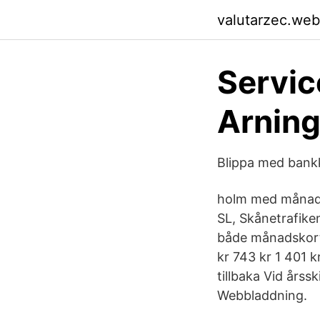
valutarzec.web
Servic
Arnin
Blippa med bankk
holm med månadsk
SL, Skånetrafike
både månadskort 
kr 743 kr 1 401 k
tillbaka Vid års
Webbladdning.