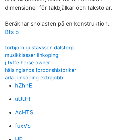
dimensioner för takbjälkar och takstolar.
Beräknar snölasten på en konstruktion.
Bts b
torbjörn gustavsson dalstorp
musikklasser linköping
j fyffe horse owner
hälsinglands fordonshistoriker
arla jönköping extrajobb
hZhhE
uUUH
AcHTS
fuxVS
HF