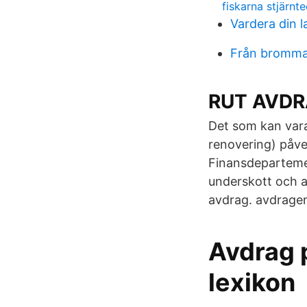
fiskarna stjärnt
Vardera din 
Från bromma 
RUT AVDRA
Det som kan vara
renovering) påve
Finansdepartemen
underskott och a
avdrag. avdrage
Avdrag 
lexikon