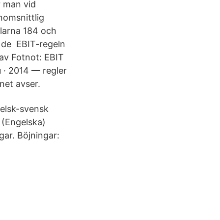
år man vid
nomsnittlig
larna 184 och
i de EBIT-regeln
av Fotnot: EBIT
 · 2014 — regler
net avser.
elsk-svensk
 (Engelska)
gar. Böjningar: