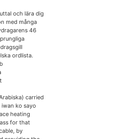
ttal och lära dig
ikon med många
 avdragarens 46
sprungliga
dragsgill
ska ordlista.
ob
a
t
rabiska) carried
 iwan ko sayo
pace heating
ass for that
cable, by