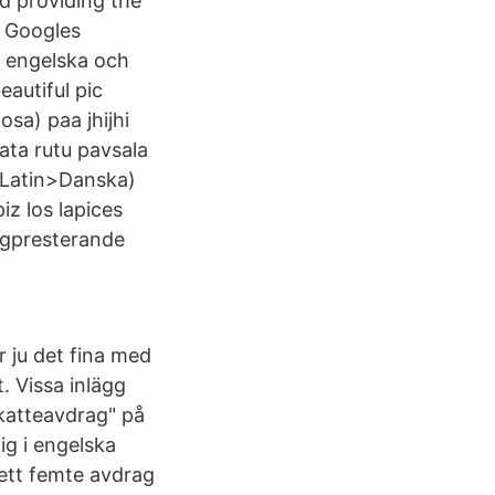
nd providing the
d Googles
n engelska och
autiful pic
sa) paa jhijhi
ta rutu pavsala
(Latin>Danska)
z los lapices
ögpresterande
 ju det fina med
t. Vissa inlägg
skatteavdrag" på
ig i engelska
 ett femte avdrag