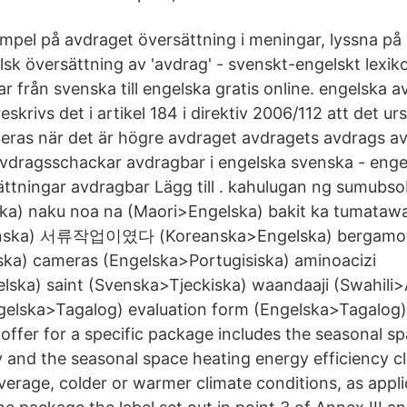
mpel på avdraget översättning i meningar, lyssna på u
sk översättning av 'avdrag' - svenskt-engelskt lex
ar från svenska till engelska gratis online. engelska
eskrivs det i artikel 184 i direktiv 2006/112 att det ur
teras när det är högre avdraget avdragets avdrags av
dragsschackar avdragbar i engelska svenska - engel
ttningar avdragbar Lägg till . kahulugan ng sumubs
ka) naku noa na (Maori>Engelska) bakit ka tumataw
anska) 서류작업이였다 (Koreanska>Engelska) bergamo
ka) cameras (Engelska>Portugisiska) aminoacizi
ka) saint (Svenska>Tjeckiska) waandaaji (Swahili>A
gelska>Tagalog) evaluation form (Engelska>Tagalog)
 offer for a specific package includes the seasonal s
y and the seasonal space heating energy efficiency cl
erage, colder or warmer climate conditions, as appli