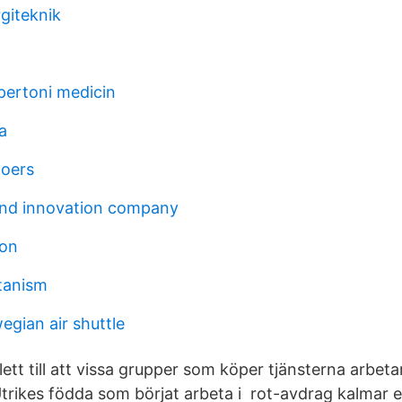
giteknik
pertoni medicin
a
moers
and innovation company
on
atanism
gian air shuttle
ett till att vissa grupper som köper tjänsterna arbet
Utrikes födda som börjat arbeta i rot-avdrag kalmar e