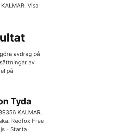
6 KALMAR. Visa
ultat
 göra avdrag på
sättningar av
el på
on Tyda
. 39356 KALMAR.
lska. Redfox Free
js - Starta