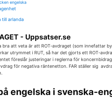
ecken engelska
lagenhet
till arlanda
GET - Uppsatser.se
 bra att veta är att ROT-avdraget (som innefattar b
rkar utrymmet i RUT, så har det gjorts ett ROT-avdrag
tet föreslår justeringar i reglerna för koncernbidra
vdrag för negativa räntenetton. FAR ställer sig avdr
n.
på engelska i svenska-en