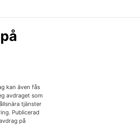
 på
ag kan även fås
teg avdraget som
ållsnära tjänster
ring. Publicerad
 avdrag på