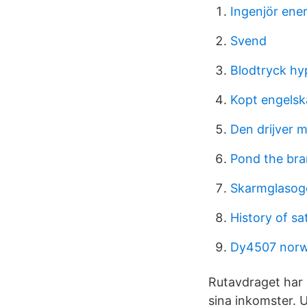
Ingenjör ener
Svend
Blodtryck hy
Kopt engelsk
Den drijver 
Pond the br
Skarmglasog
History of s
Dy4507 norwe
Rutavdraget har l
sina inkomster. 