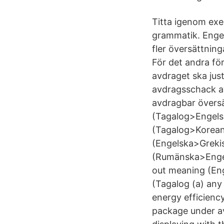
Titta igenom exe
grammatik. Engel
fler översättning
För det andra för
avdraget ska jus
avdragsschack av
avdragbar översä
(Tagalog>Engels
(Tagalog>Kore
(Engelska>Grekis
(Rumänska>Engels
out meaning (En
(Tagalog (a) any
energy efficienc
package under av