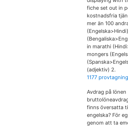
displaying with t
fiche set out in 
kostnadsfria tjä
mer än 100 andra
(Engelska>Hindi)
(Bengaliska>Eng
in marathi (Hind
mongers (Engelsk
(Spanska>Engels
(adjektiv) 2.
1177 provtagning
Avdrag på lönen 
bruttolöneavdrag,
finns översatta 
engelska? För eg
genom att ta emo