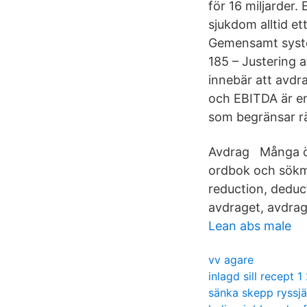
för 16 miljarder.
sjukdom alltid e
Gemensamt system
185 – Justering 
innebär att avdr
och EBITDA är en
som begränsar rät
Avdrag Många öv
ordbok och sökmo
reduction, deduct
avdraget, avdrag
Lean abs male
vv agare
inlagd sill recept 1
sänka skepp ryssjä