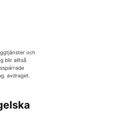
yggtjänster och
 blir alltså
gsspärrade
ag. avdraget.
gelska