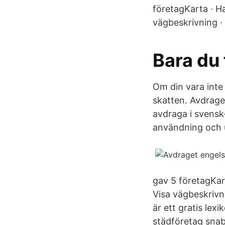
företagKarta · 
vägbeskrivning ·
Bara du 
Om din vara inte
skatten. Avdrage
avdraga i svensk
användning och u
gav 5 företagKa
Visa vägbeskrivn
är ett gratis lex
städföretag snab