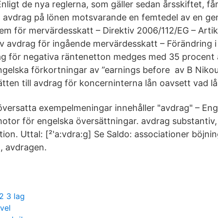
 Enligt de nya reglerna, som gäller sedan årsskiftet, f
tt avdrag på lönen motsvarande en femtedel av en ge
 för mervärdesskatt – Direktiv 2006/112/EG – Artik
av avdrag för ingående mervärdesskatt – Förändring 
ag för negativa räntenetton medges med 35 procent 
gelska förkortningar av ”earnings before av B Nikou
ten till avdrag för koncerninterna lån oavsett vad lå
ersatta exempelmeningar innehåller "avdrag" – Eng
tor för engelska översättningar. avdrag substantiv,
ion. Uttal: [²'a:vdra:g] Se Saldo: associationer böjnin
, avdragen.
 2 3 lag
vel