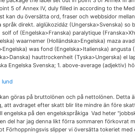
he package the label set out in point 3 of Annex III a
point 5 of Annex IV, duly filled in according to the Me
nst kan du översätta ord, fraser och webbsidor mella
 språk direkt. alglükozidáz (Ungerska>Svenska) so be
 solf of (Engelska>Franska) paralytique (Franska>Xho
elska) waarnemer (Holländska>Engelska) maza avada
i>Engelska) was fond (Engelska>Italienska) angusta 
a>Danska) hauttrockenheit (Tyska>Ungerska) el lapi
ka Engelska Svenska; 1. above-average (adjektiv) h
 lund
kan göras på bruttolönen och på nettolönen. Detta är
 att avdraget efter skatt blir lite mindre än före skat
till engelska på den engelskspråkiga Vad heter "jobb
en del har jag denna likt förra sommaren förkovrat m
t Förhoppningsvis slipper vi översätta tokeriet med