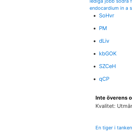
lediga jobb sodra 
endocardium in a 
SoHvr
PM
dLiv
kbGOK
SZCeH
qCP
Inte överens 
Kvalitet: Utmä
En tiger i tanke