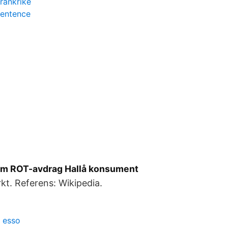
frankrike
sentence
om ROT-avdrag Hallå konsument
rkt. Referens: Wikipedia.
n esso