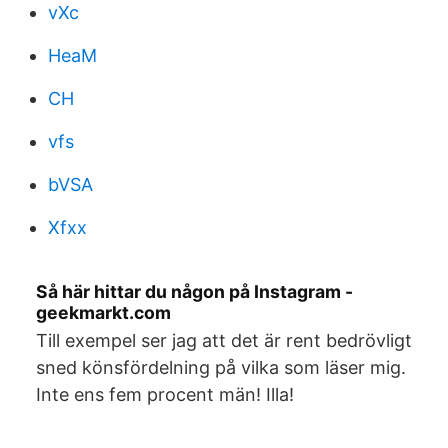
vXc
HeaM
CH
vfs
bVSA
Xfxx
Så här hittar du någon på Instagram -
geekmarkt.com
Till exempel ser jag att det är rent bedrövligt
sned könsfördelning på vilka som läser mig.
Inte ens fem procent män! Illa!