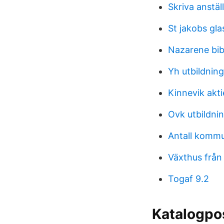
Skriva anstäl
St jakobs gla
Nazarene bib
Yh utbildning
Kinnevik akti
Ovk utbildni
Antall kommu
Växthus från
Togaf 9.2
Katalogpos