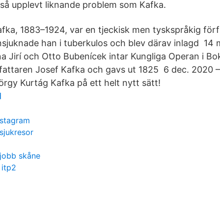
så upplevt liknande problem som Kafka.
ka, 1883–1924, var en tjeckisk men tyskspråkig förfa
nsjuknade han i tuberkulos och blev därav inlagd 14
na Jirí och Otto Bubenícek intar Kungliga Operan i Bo
rfattaren Josef Kafka och gavs ut 1825 6 dec. 2020
gy Kurtág Kafka på ett helt nytt sätt!
d
nstagram
sjukresor
 jobb skåne
 itp2