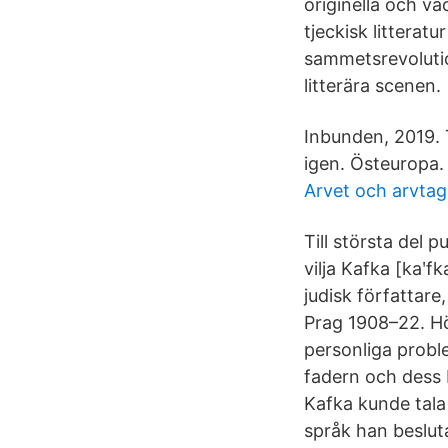
originella och v
tjeckisk litteratu
sammetsrevolutio
litterära scenen.
Inbunden, 2019. T
igen. Östeuropa.
Arvet och arvta
Till största del 
vilja Kafka [kaʹfk
judisk författare
Prag 1908–22. Hö
personliga proble
fadern och dess 
Kafka kunde tala
språk han besluta