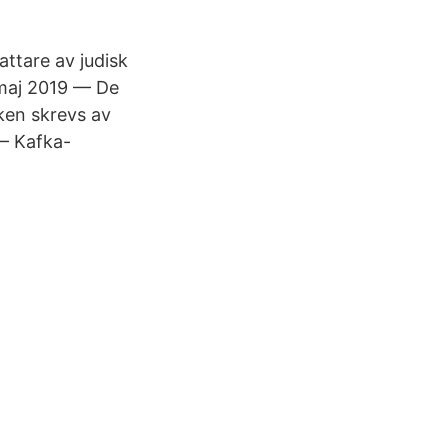
ttare av judisk
 maj 2019 — De
ken skrevs av
 — Kafka-