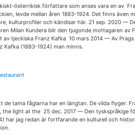
ckiskt-österrikisk författare som anses vara en av F
kien, levde mellan åren 1883-1924. Det finns även m
re, kulturprofiler och kändisar här. 21 sep. 2020 — D
taren Milan Kundera blir den tjugonde mottagaren av 
ut av tjeckiska Franz Kafka 10 mars 2014 — Av Prags 
nz Kafka (1883-1924) man minns.
restaurant
t de tama fåglarna har en längtan. De vilda flyger. F
c, the light at the 25 dec. 2017 — Den tyskspråkige f
 har jag redan är fortfarande en kulturell och histor
ion.