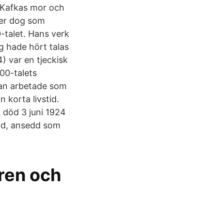
v Kafkas mor och
der dog som
-talet. Hans verk
g hade hört talas
) var en tjeckisk
00-talets
 han arbetade som
n korta livstid.
, död 3 juni 1924
börd, ansedd som
aren och