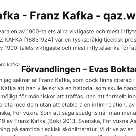
fka - Franz Kafka - qaz.w
ara en av 1900-talets allra viktigaste och mest inflyt
Z KAFKA [18831924] var en tyskspråkig tjeckisk pros
1900-talets viktigaste och mest inflytelserika förfat
Förvandlingen – Evas Bokta
m jag saknar är Franz Kafka, som dock finns citerad i
Kafka att han ville skriva en historia, som skulle ha
 möjligt för människor att träffas utan att formellt in
 prata med dem utan att etablera en intim relation. a
ska, För vuxna Som att säga spädgris när man mena
9 av Franz Kafka (Bok) 2013, Svenska, För vuxna As
ing på samtida tjeckisk skönlitteratur. Vi drivs av en v