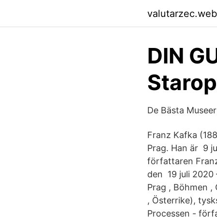
valutarzec.web
DIN GU
Staro
De Bästa Museern
Franz Kafka (​188
Prag. Han är​ 9 j
författaren Fran
den 19 juli 202
Prag , Böhmen , 
, Österrike), tys
Processen - förf