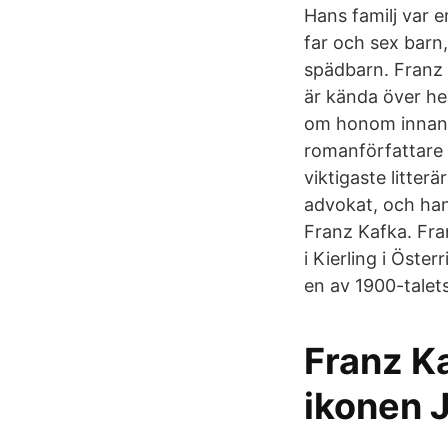
Hans familj var 
far och sex barn
spädbarn. Franz K
är kända över he
om honom innan d
romanförfattare 
viktigaste litter
advokat, och hans
Franz Kafka. Fran
i Kierling i Öste
en av 1900-talets
Franz Ka
ikonen 