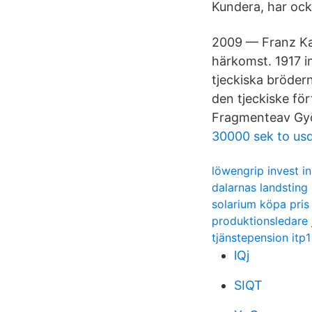
Kundera, har ock
2009 — Franz Kaf
härkomst. 1917 i
tjeckiska bröder
den tjeckiske fö
Fragmenteav Györ
30000 sek to us
löwengrip invest i
dalarnas landsting 
solarium köpa pris
produktionsledare
tjänstepension itp1
lQj
SIQT