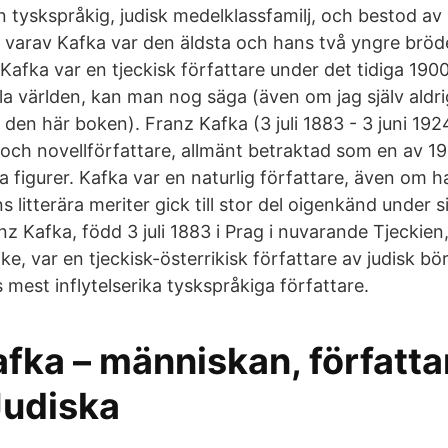
en tyskspråkig, judisk medelklassfamilj, och bestod a
, varav Kafka var den äldsta och hans två yngre brö
afka var en tjeckisk författare under det tidiga 1900
la världen, kan man nog säga (även om jag själv aldri
en här boken). Franz Kafka (3 juli 1883 - 3 juni 1924
och novellförfattare, allmänt betraktad som en av 19
ära figurer. Kafka var en naturlig författare, även om
 litterära meriter gick till stor del oigenkänd under si
z Kafka, född 3 juli 1883 i Prag i nuvarande Tjeckien
rrike, var en tjeckisk-österrikisk författare av judisk 
 mest inflytelserika tyskspråkiga författare.
fka – människan, författ
Judiska