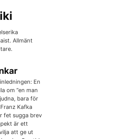
iki
elserika
aist. Allmänt
tare.
nkar
 inledningen: En
ndla om ”en man
bjudna, bara för
v Franz Kafka
r fet sugga brev
pekt är ett
ilja att ge ut