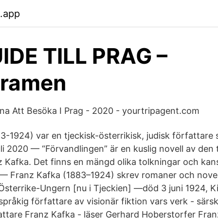
.app
IDE TILL PRAG –
pramen
a Att Besöka I Prag - 2020 - yourtripagent.com
3-1924) var en tjeckisk-österrikisk, judisk författare
uli 2020 — “Förvandlingen” är en kuslig novell av den 
z Kafka. Det finns en mängd olika tolkningar och kan
0 — Franz Kafka (1883–1924) skrev romaner och nove
Österrike-Ungern [nu i Tjeckien] —död 3 juni 1924, Ki
kspråkig författare av visionär fiktion vars verk - särs
attare Franz Kafka - läser Gerhard Hoberstorfer Fra