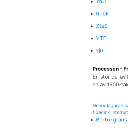
YnC
RhbE
XteS
YTF
xju
Processen - Fr
En stor del av
en av 1900-tale
Henry lagarde c
fiberlink internet
Bortre gräns 