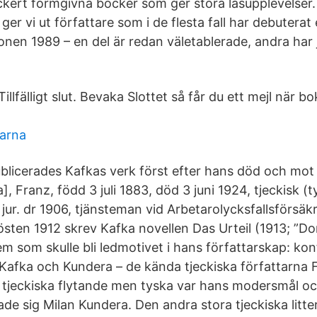
ackert formgivna böcker som ger stora läsupplevelser.
r ger vi ut författare som i de flesta fall har debuterat 
nen 1989 – en del är redan väletablerade, andra har 
illfälligt slut. Bevaka Slottet så får du ett mejl när b
garna
publicerades Kafkas verk först efter hans död och mot
a], Franz, född 3 juli 1883, död 3 juni 1924, tjeckisk (
, jur. dr 1906, tjänsteman vid Arbetarolycksfallsförsäk
sten 1912 skrev Kafka novellen Das Urteil (1913; ”D
m som skulle bli ledmotivet i hans författarskap: ko
Kafka och Kundera – de kända tjeckiska författarna 
 tjeckiska flytande men tyska var hans modersmål oc
de sig Milan Kundera. Den andra stora tjeckiska litter