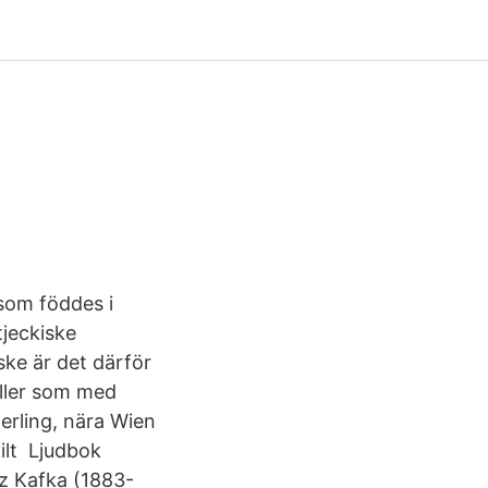
 som föddes i
tjeckiske
ske är det därför
ller som med
erling, nära Wien
kilt Ljudbok
nz Kafka (1883-