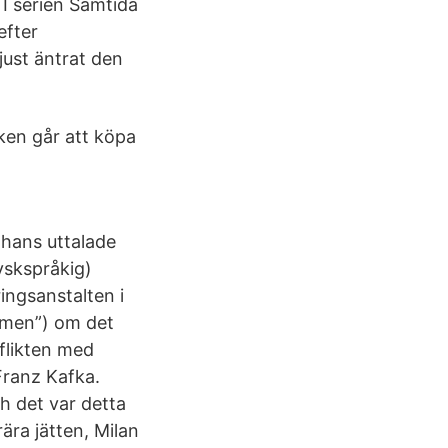
 I serien Samtida
efter
just äntrat den
oken går att köpa
 hans uttalade
tyskspråkig)
ringsanstalten i
omen”) om det
nflikten med
Franz Kafka.
h det var detta
ära jätten, Milan