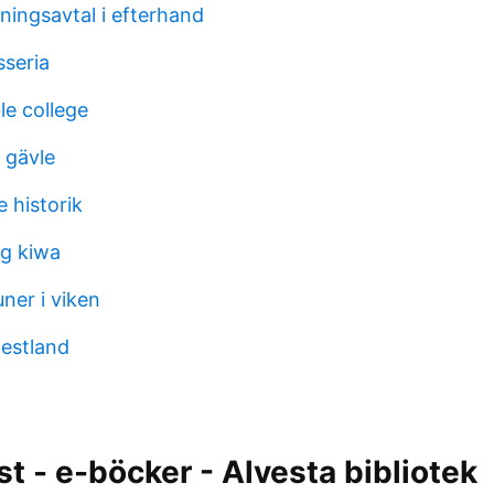
lningsavtal i efterhand
sseria
le college
 gävle
e historik
ng kiwa
ner i viken
 estland
t - e-böcker - Alvesta bibliotek