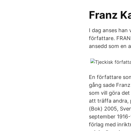
Franz Ka
I dag anses han v
författare. FRAN
ansedd som en av 
En författare so
gång sade Franz 
som vill göra det
att träffa andra,
(Bok) 2005, Sven
september 1916-1
förlag med inriktn