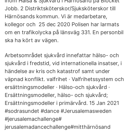
inom Hälsa & Sjukvård i Härnösand på Blocket
Jobb. 2 Distriktsköterskor/Sjuksköterskor till
Härnösands kommun. Vi är medarbetare,
kollegor och 25 dec 2020 Polisen har larmats
om en trafikolycka på länsväg 331. En personbil
ska ha kört av vägen.
Arbetsområdet sjukvård innefattar hälso- och
sjukvård i fredstid, vid internationella insatser, i
händelse av kris och katastrof samt under
väpnad konflikt. valfrihet · Valfrihetssystem och
ersättningsmodeller · Hälso-och sjukvård ·
Ersättningsmodeller, hälso- och sjukvård;
Ersättningsmodeller i primärvård. 15 Jan 2021
#sodrasundet #dance #Jerusalemasweden
#jerusalemachallenge#
jerusalemadancechallenge#mitthärnösand